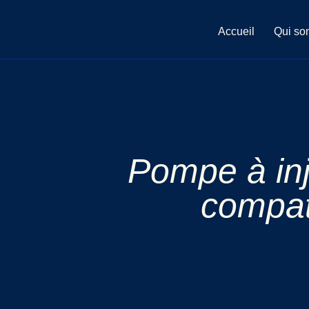
Aller
au
Accueil
Qui so
contenu
Pompe à inj
compati