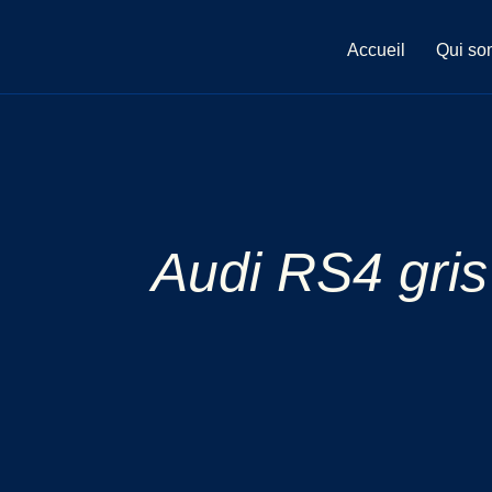
Aller
au
Accueil
Qui so
contenu
Audi RS4 gris